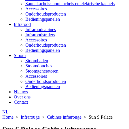
Saunakachels: houtkachels en elektrische kachels
Accessoires
Onderhoudsproducten
Bedieningspanelen
Infrarood
Infraroodcabines
Infraroodstralers
Accessoires
Onderhoudsproducten
Bedieningspanelen
Stoom
Stoombaden
Stoomdouches
Stoomgeneratoren
Accessoires
Onderhoudsproducten
Bedieningspanelen
Nieuws
Over ons
Contact
NL
Home
>
Infrarouge
>
Cabines infrarouge
>
Sun S Palace